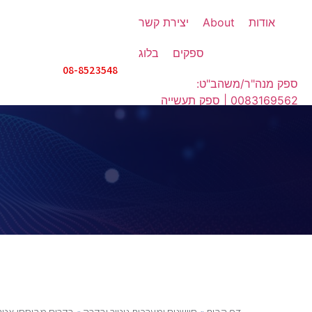
אודות
About
יצירת קשר
ספקים
בלוג
08-8523548
ספק מנה"ר/משהב"ט:
0083169562 | ספק תעשייה
אווירית: IX508