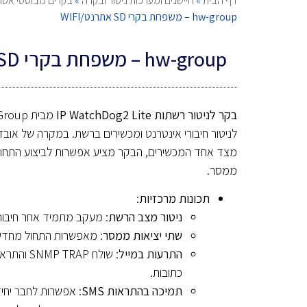
דף הבית
»
חיישנים ומערכות ניטור ובקרה
»
בקרים מבוססי אטרנט/I
hw-group – משפחת בקרי SD אתרנט/WIFI
hw-group – משפחת בקרי SD אתרנט/WIFI
בקר לניטור רשתות IP WatchDog2 Lite
לניטור חיבורי אינטרנט ומכשירים ברשת. במקרה של אובד
מצד אחד המכשירים, הבקר מציע אפשרות לביצוע התחול
ממסר.
תכונות מרכזיות
:
ניטור מצב הרשת
: מעקב מתמיד אחר חיבור
שתי יציאות ממסר
: מאפשרות התחול מחדש
התרעות במייל
: שולח TRAP
כתובות.
תמיכה בהתראות SMS
: אפשרות לחבר יחיד