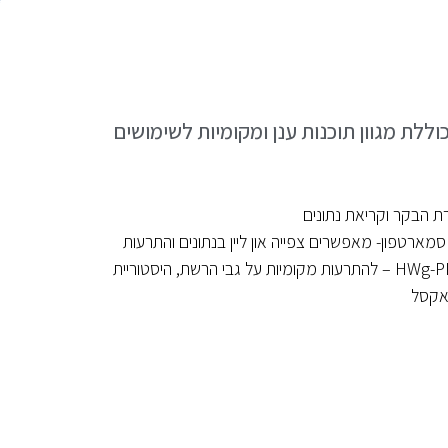
יבת הניהול לבקרי HWG כוללת מגוון תוכנות ענן ומקומיות לשימושים
ת הבקר וקריאת נתונים
סמארטפון- מאפשרים צפייה און ליין בנתונים והתרעות
תוכנות HWg-Trigger ו HWg-PDMS – להתרעות מקומיות על גבי הרשת, היסטוריית
לאקסל