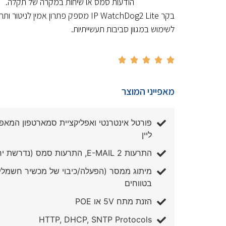
הודעות סמס או שיחות במקרה של תקלה.
בקר IP WatchDog2 Lite מספק פתרון אמין לנ
לשימוש במגוון סביבות תעשייתיות.





מאפייני המוצר
פורטל אינטרנטי ואפליקציית סמארטפון המאפש
ליין
התרעות 2 E-MAIL, התרעות סמס (נדרשת יחידת גטוואי סמס)
מיתוג ממסר (הפעלה/כיבוי של מכשיר חשמלי
בטווחים
הזנת מתח 5V או POE
HTTP, DHCP, SNTP Protocols