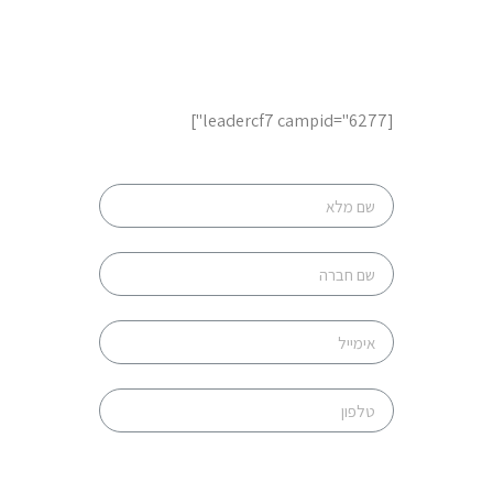
לשיחת ייעוץ והצעות מחיר,
השאר פרטים
[leadercf7 campid="6277"]