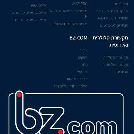
ומסופונים
WISE PRO
מחשבי AIO
מתקני תלייה מעוצבים
בקרים מבוססי אטרנט/WI-
מחשבים ניידים מוקשחים
FI
אביזרי RAM MOUNT
מחשבים נייחים ייעודיים
בקרים אלחוטיים וסלולרים
אביזרים לטאבלטים
תקשורת סלולרית
BZ-COM
ואלחוטית
אודות
תקשורת סלולרית
ספקים
תקשורת אלחוטית
בלוג
אביזרים
צור קשר
הצהרת נגישות
מסמך אחריות למוצרים