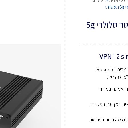
ת סלולרית
»
ראוטרים
Robustel R5020 LITE – ראוטר סלולרי 5g
VPN | 2 si
R5020 LITE במארז תעשייתי מוקשח מבית Robustel,
ואמינה במיוחד
יב ורציף גם במקרים
ישה ונוחה בפריסות