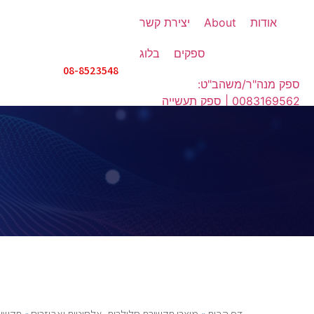
אודות
About
יצירת קשר
ספקים
בלוג
08-8523548
ספק מנה"ר/משהב"ט:
0083169562 | ספק תעשייה
אווירית: IX508