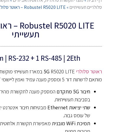
דף הבית
»
מוצרי תקשורת סלולרית, אלחוטית ואביזרים
»
תקשור
סלולריים תעשייתיים
»
Robustel R5020 LITE – ראוטר סלולרי 5g תעשייתי
תעשייתי
m | RS-232 + 1 RS-485 | 2Eth
ראוטר סלולרי
5G
מותאם לרשתות דור 5 ומספק מענה עמיד ואמין ליישומי IoT מהירים.
חיבור 5G מתקדם
המספק מענה לתקשורת מהירה 
בסביבות תעשייתיות.
שתי יציאות Ethernet
מבטיחות חיבור אינטרנט יצ
של עומס גבוה.
תמיכת WiFi מובנית
מאפשרת תקשורת אלחוטית גמ
מרובות תחנות.