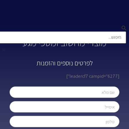
מוצרי מחשוב ומסכי מגע
לפרטים נוספים והזמנות
[leadercf7 campid="6277"]