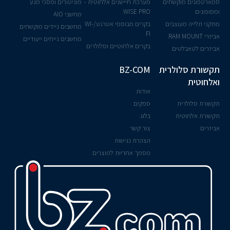
סמארטפונים מוקשחים
מערכת חיישנים אלחוטית -
מוניטורים ומסכי מגע
ומסופונים
WISE PRO
מחשבי AIO
מתקני תלייה מעוצבים
בקרים מבוססי אטרנט/WI-
מחשבים ניידים מוקשחים
FI
אביזרי RAM MOUNT
מחשבים נייחים ייעודיים
בקרים אלחוטיים וסלולרים
אביזרים לטאבלטים
תקשורת סלולרית
BZ-COM
ואלחוטית
אודות
תקשורת סלולרית
ספקים
תקשורת אלחוטית
בלוג
אביזרים
צור קשר
הצהרת נגישות
מסמך אחריות למוצרים