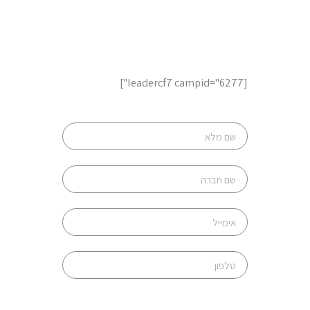
לשיחת ייעוץ והצעות מחיר,
השאר פרטים
[leadercf7 campid="6277"]