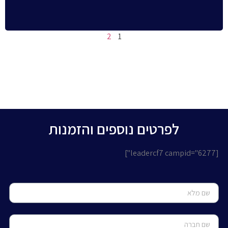
2
1
לפרטים נוספים והזמנות
[leadercf7 campid="6277"]