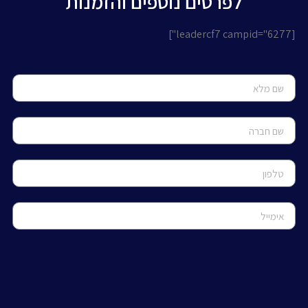
לפרטים נוספים והזמנות
[leadercf7 campid="6277"]