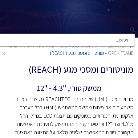
דף הבית
»
מוצרי מחשוב ומסכי מגע
»
מסכי OEM
»
מסכי מגע ומוניטורים
OPEN FRAME
»
מוניטורים ומסכי מגע (REACH)
מוניטורים ומסכי מגע (REACH)
ממשק טורי, "4.3 - "12
מודולי תצוגה (HMI) של חברת REACHTECH מקצרות בצורה
משמעותית את פיתוח ממשק המשתמש (HMI) בכל מערכת
אלקטרונית. המודולים מסופקים עם תצוגת LCD בגודל החל
מ"4.3 ועד "12 וכרטיס בקרה המתממשק למערכת באמצעות
תקשורת טורית המאפשרת שליטה מלאה על התצוגה באמצעות