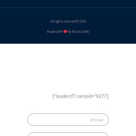
2020 © All rights reserved
Made with
by Manta Web
לשיחת ייעוץ והצעות מחיר,
השאר פרטים
[leadercf7 campid="6277"]