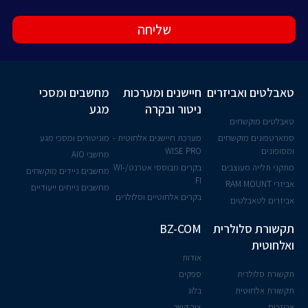
שליחה
טאבלטים ואביזרים
חיישנים ומערכות
מחשבים ומסכי
ניטור ובקרה
מגע
טאבלטים מוקשחים
סמארטפונים מוקשחים
מערכת חיישנים אלחוטית -
מוניטורים ומסכי מגע
ומסופונים
WISE PRO
מחשבי AIO
מתקני תלייה מעוצבים
בקרים מבוססי אטרנט/WI-
מחשבים ניידים מוקשחים
FI
אביזרי RAM MOUNT
מחשבים נייחים ייעודיים
בקרים אלחוטיים וסלולרים
אביזרים לטאבלטים
תקשורת סלולרית
BZ-COM
ואלחוטית
אודות
תקשורת סלולרית
ספקים
תקשורת אלחוטית
בלוג
אביזרים
צור קשר