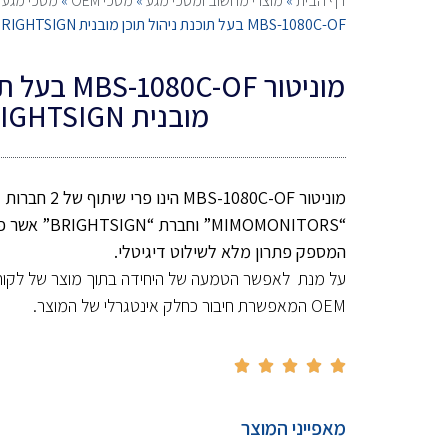
דף הבית
»
מוצרי מחשוב ומסכי מגע
»
מסכי OEM
»
מסכי מגע עם
MBS-1080C-OF בעל תוכנת ניהול תוכן מובנית BRIGHTSIGN
מוניטור 0C-OF
מובנית BRIGHTSIGN
מוניטור
MBS-1080C-OF
הינו פרי שיתוף של 2 חברות גדולות
“MIMOMONITORS”
וחברת
“BRIGHTSIGN”
המספק פתרון מלא לשילוט דיגיטלי
.
על מנת לאפשר הטמעה של היחידה בתוך מוצר של לקוח
OEM המאפשרת חיבור כחלק אינטגרלי של המוצר.





מאפייני המוצר