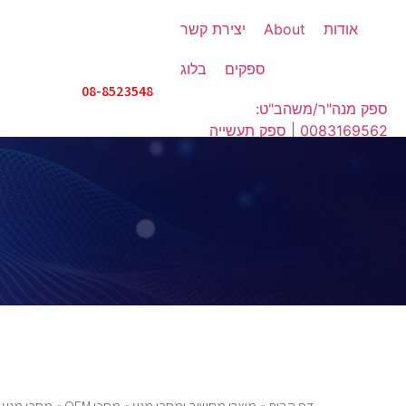
אודות
About
יצירת קשר
ספקים
בלוג
08-8523548
ספק מנה"ר/משהב"ט:
0083169562 | ספק תעשייה
אווירית: IX508