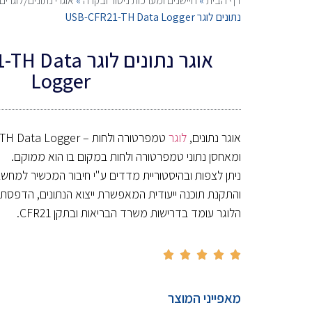
דף הבית
»
חיישנים ומערכות ניטור ובקרה
»
אוגרי נתונים/לוגרים
נתונים לוגר USB-CFR21-TH Data Logger
אוגר נתונים לוגר
Logger
אוגר נתונים,
לוגר
ומאחסן נתוני טמפרטורה ולחות במקום בו הוא ממוקם.
והתקנת תוכנה ייעודית המאפשרת ייצוא הנתונים, הדפסתם 
הלוגר עומד בדרישות משרד הבריאות ובתקן CFR21.





מאפייני המוצר