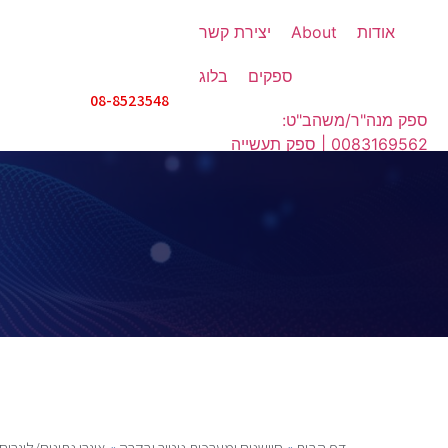
אודות
About
יצירת קשר
ספקים
בלוג
08-8523548
ספק מנה"ר/משהב"ט:
0083169562 | ספק תעשייה
אווירית: IX508