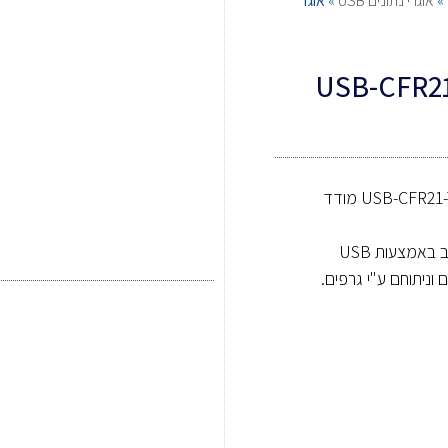
»
אוגרי נתונים USB
»
אוגר
 USB-CFR21-TH Data
טמפרטורה ולחות – USB-CFR21-TH Data Logger מודד
ניתן לצפות ובהיסטוריית מדדים ע"י חיבור המכשיר למחשב באמצעות USB
וניתוחם ע"י גרפים.