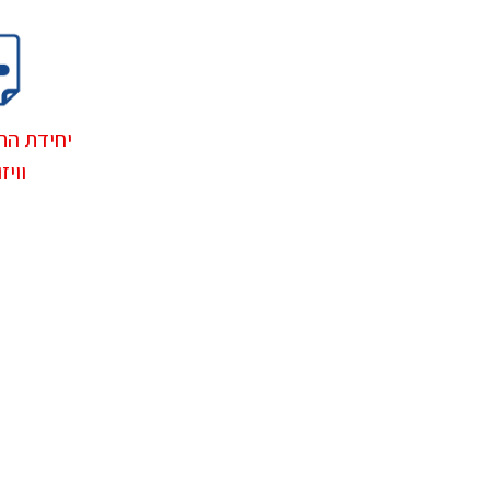
יחידת הת
וויז