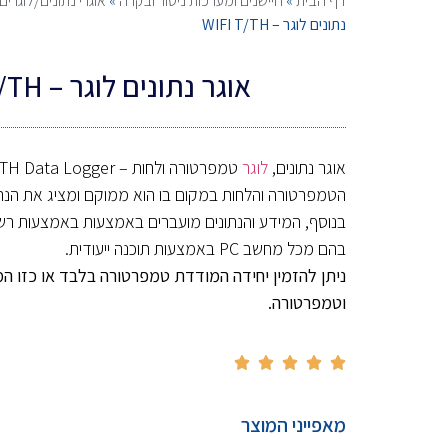
דף הבית
»
חיישנים ומערכות ניטור ובקרה
»
אוגרי נתונים/לוגרים
נתונים לוגר – WIFI T/TH
אוגר נתונים לוגר – WIFI T/TH
אוגר נתונים,
לוגר
הטמפרטורה והלחות במקום בו הוא ממוקם ומציג את הנתו
בהם מכל מחשב PC באמצעות תוכנה ייעודית.
ניתן להזמין יחידה המודדת טמפרטורה בלבד או כזו 
וטמפרטורה.





מאפייני המוצר