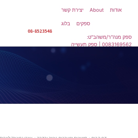
אודות
About
יצירת קשר
ספקים
בלוג
08-8523548
ספק מנה"ר/משהב"ט:
0083169562 | ספק תעשייה
אווירית: IX508