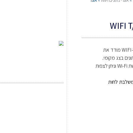
»
אוגרי נתונים WIFI
»
אוגר
טמפרטורה ולחות – WIFI-TH Data Logger מודד את
נים בצג מקומי.
בנוסף, המידע והנתונים מועברים באמצעות באמצעות רשת Wi-Fi וניתן לצפות
המשלבת לחות