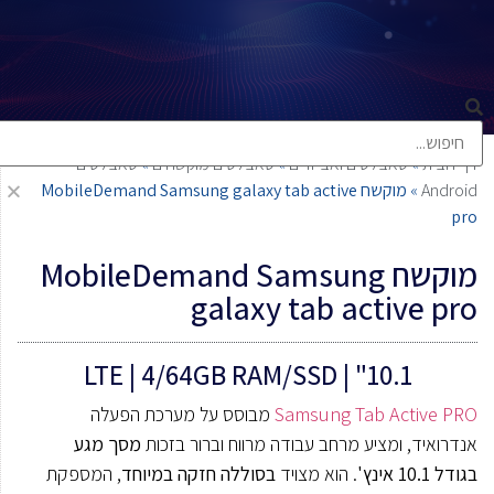
דף הבית
»
טאבלטים ואביזרים
»
טאבלטים מוקשחים
»
טאבלטים
Android
»
מוקשח MobileDemand Samsung galaxy tab active
pro
מוקשח MobileDemand Samsung
galaxy tab active pro
10.1" | LTE | 4/64GB RAM/SSD
Samsung Tab Active PRO
מבוסס על מערכת הפעלה
אנדרואיד, ומציע מרחב עבודה מרווח וברור בזכות
מסך מגע
בגודל 10.1 אינץ'
. הוא מצויד
בסוללה חזקה במיוחד
, המספקת