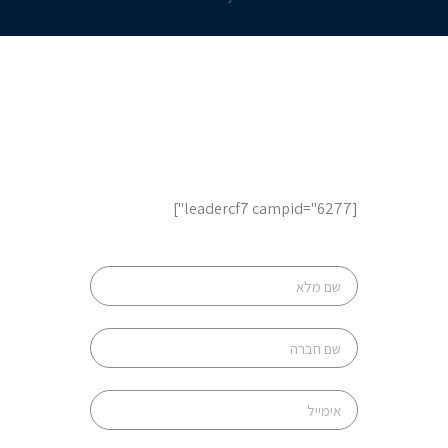
לשיחת ייעוץ והצעות מחיר,
השאר פרטים
[leadercf7 campid="6277"]