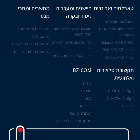
טאבלטים ואביזרים
חיישנים ומערכות
מחשבים ומסכי
ניטור ובקרה
מגע
טאבלטים מוקשחים
סמארטפונים מוקשחים
מערכת חיישנים אלחוטית -
מוניטורים ומסכי מגע
ומסופונים
WISE PRO
מחשבי AIO
מתקני תלייה מעוצבים
בקרים מבוססי אטרנט/WI-
מחשבים ניידים מוקשחים
FI
אביזרי RAM MOUNT
מחשבים נייחים ייעודיים
בקרים אלחוטיים וסלולרים
אביזרים לטאבלטים
תקשורת סלולרית
BZ-COM
ואלחוטית
אודות
תקשורת סלולרית
ספקים
תקשורת אלחוטית
בלוג
אביזרים
צור קשר
הצהרת נגישות
מסמך אחריות למוצרים