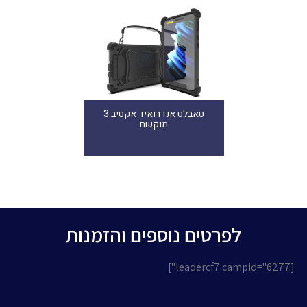
טאבלט אנדרואיד אקטיב 3
מוקשח
לפרטים נוספים והזמנות
[leadercf7 campid="6277"]