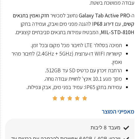
עבודה ממושכת בשטח.
ה-
Galaxy Tab Active PRO
נחשב למכשיר
חזק ואמין בתנאים
קשים
, עם
דירוג IP68
להגנה מפני מים ואבק, ועמידה בתקן
MIL-STD-810H
, המבטיח עמידות בתנאים סביבתיים קיצוניים.
תמיכה בסלולר LTE לחיבור מכל מקום ובכל זמן.
קישוריות WIFI דו-ערוצית (2.4GHz + 5GHz) לחיבור מהיר
ואמין.
הרחבת זיכרון עם כרטיס SD עד 512GB.
מסך מגע 10.1 אינץ' לחוויית עבודה נוחה.
עמידות בתקן IP65: עמיד בפני מים, אבק ונפילות.





מאפייני המוצר
מעבד 8 ליבות
זיכרון: 64GB / 4GB אפשרות להרחבה עם כרטיס עד