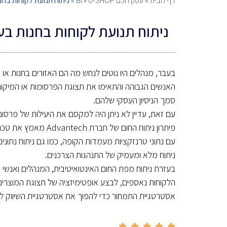
דף הבית
»
עסק חכם BI
U-SHOP
»
»
ניתוח תנועת לקוחות בח
ניתוח תנועת לקוחות בחנות ב
בעבר, מנהלים היו נוטים לנחש מה הם האזורים בחנות או 
האנשים הגבוהה והתאימו את תצוגת הפרסומות או המיקו
סמך הניסיון העסקי שלהם.
עם זאת, עדיין לא ניתן היה למקסם את היעילות של פרסום 
פיתרון ניתוח החום של חברת h
עם נתוני טרנזקציות מעמדות הקופה, כמו גם ניתוח נתונים
ניתוח מלא ומעמיק של התנהגות הצרכנים.
בעזרת ניתוח מפת החום האינטואיטיבית, המנהלים ואנשי הצ
הלקוחות נאספים, לבצע אופטימיזציה של תצוגת המוצרי
אסטרטגיית התמחור כדי להפוך את אסטרטגיית השיווק ליו




