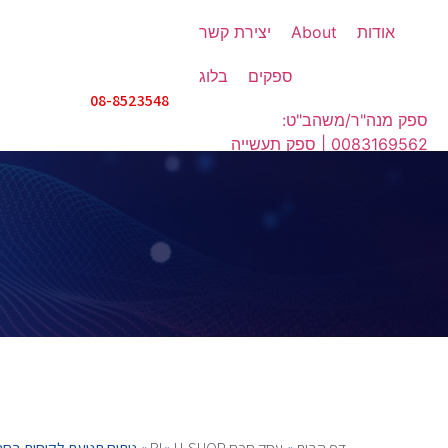
אודות
About
יצירת קשר
ספקים
בלוג
08-8523548
ספק מנה"ר/משהב"ט:
0083169562 | ספק תעשייה
אווירית: IX508