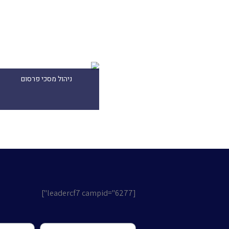
ניהול מסכי פרסום
[leadercf7 campid="6277"]