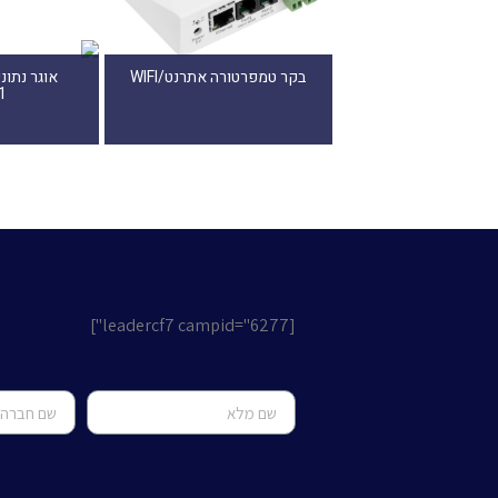
בקר טמפרטורה אתרנט/WIFI
1
[leadercf7 campid="6277"]