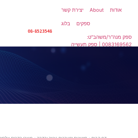
אודות
About
יצירת קשר
ספקים
בלוג
08-8523548
ספק מנה"ר/משהב"ט:
0083169562 | ספק תעשייה
אווירית: IX508