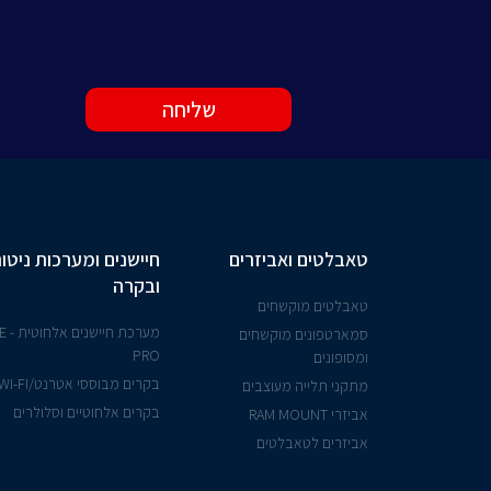
שליחה
טאבלטים ואביזרים
חיישנים ומערכות ניטור
ובקרה
טאבלטים מוקשחים
מערכת ח
סמארטפונים מוקשחים
PRO
ומסופונים
בקרים מבוססי אטרנט/WI-FI
מתקני תלייה מעוצבים
בקרים אלחוטיים וסלולרים
אביזרי RAM MOUNT
אביזרים לטאבלטים