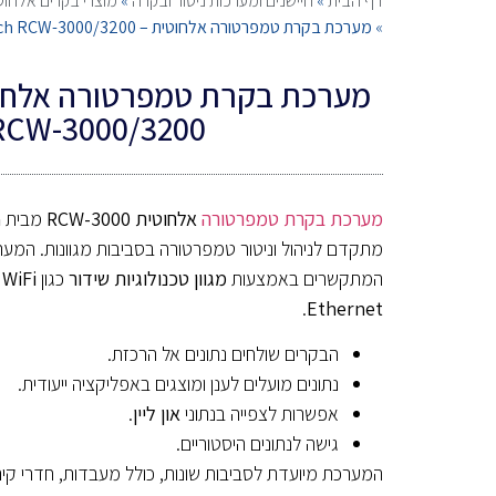
דף הבית
»
חיישנים ומערכות ניטור ובקרה
»
מוצרי בקרים אלחוטי
»
מערכת בקרת טמפרטורה אלחוטית – Elitech RCW-3000/3200
RCW-3000/3200
מערכת בקרת טמפרטורה
אלחוטית RCW-3000
מבית
h
מתקדם לניהול וניטור טמפרטורה בסביבות מגוונות. המע
המתקשרים באמצעות
מגוון טכנולוגיות שידור
כגון
 WiFi
.
Ethernet
הבקרים שולחים נתונים אל הרכזת.
נתונים מועלים לענן ומוצגים באפליקציה ייעודית.
אפשרות לצפייה בנתוני
און ליין
.
גישה לנתונים היסטוריים.
המערכת מיועדת לסביבות שונות, כולל מעבדות, חדרי קירו