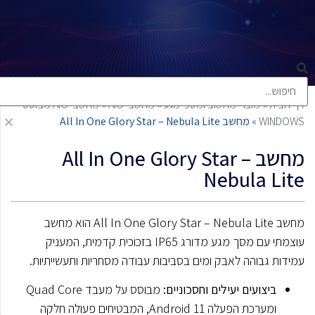
דף הבית
»
מוצרי מחשוב ומסכי מגע
»
מחשבי AIO
»
מחשבי AIO מבוססי
WINDOWS
»
מחשב All In One Glory Star – Nebula Lite
מחשב All In One Glory Star –
Nebula Lite
מחשב All In One Glory Star – Nebula Lite הוא מחשב
עוצמתי עם מסך מגע מדורג IP65 בזכוכית קדמית, המעניק
עמידות גבוהה לאבק ומים בסביבות עבודה מסחריות ותעשייתיות.
ביצועים יעילים וחסכוניים:
מבוסס על מעבד Quad Core
ומערכת הפעלה Android 11, המבטיחים פעולה חלקה