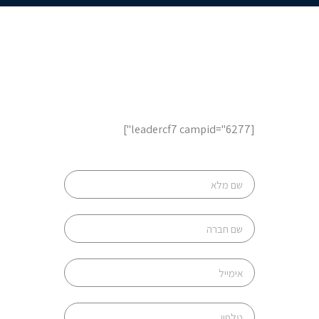
לשיחת ייעוץ והצעות מחיר,
השאר פרטים
[leadercf7 campid="6277"]