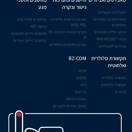
ניטור ובקרה
מגע
טאבלטים מוקשחים
סמארטפונים מוקשחים
מערכת חיישנים אלחוטית -
מוניטורים ומסכי מגע
ומסופונים
WISE PRO
מחשבי AIO
מתקני תלייה מעוצבים
בקרים מבוססי אטרנט/WI-
מחשבים ניידים מוקשחים
FI
אביזרי RAM MOUNT
מחשבים נייחים ייעודיים
בקרים אלחוטיים וסלולרים
אביזרים לטאבלטים
תקשורת סלולרית
BZ-COM
ואלחוטית
אודות
תקשורת סלולרית
ספקים
תקשורת אלחוטית
בלוג
אביזרים
צור קשר
הצהרת נגישות
מסמך אחריות למוצרים