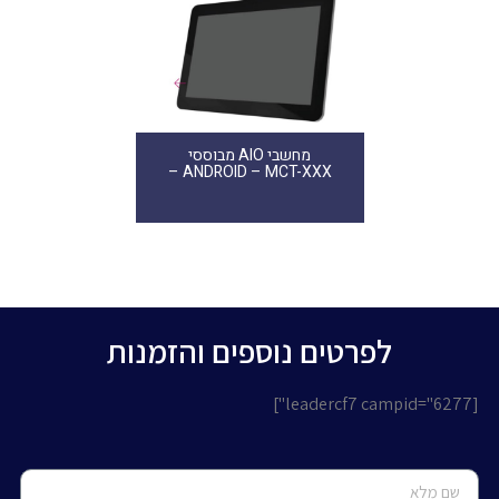
מחשבי AIO מבוססי
ANDROID – MCT-XXX –
לפרטים נוספים והזמנות
[leadercf7 campid="6277"]