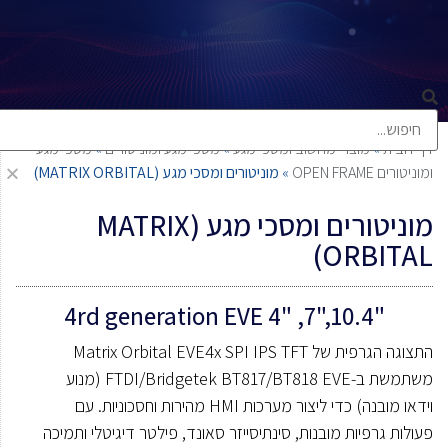
דף הבית
»
מוצרי מחשוב ומסכי מגע
»
מסכי מגע ומוניטורים
»
מסכי מגע
ומוניטורים OPEN FRAME
»
מוניטורים ומסכי מגע (MATRIX ORBITAL)
מוניטורים ומסכי מגע (MATRIX
ORBITAL)
"10.4,"7, "4rd generation EVE 4
התצוגה הגרפית של Matrix Orbital EVE4x SPI IPS TFT
משתמשת ב-FTDI/Bridgetek BT817/BT818 EVE (מנוע
וידאו מובנה) כדי ליצור מערכות HMI מהירות וחסכוניות. עם
פעולות גרפיות מובנות, סינתיסייזר סאונד, פילטר דיגיטלי ותמיכה