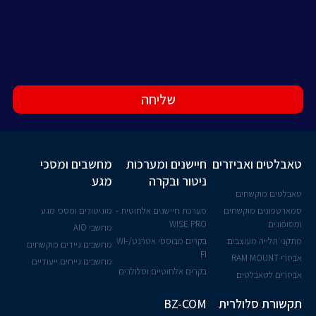
שליחה
טאבלטים ואביזרים
חיישנים ומערכות
מחשבים ומסכי
ניטור ובקרה
מגע
טאבלטים מוקשחים
סמארטפונים מוקשחים
מערכת חיישנים אלחוטית -
מוניטורים ומסכי מגע
ומסופונים
WISE PRO
מחשבי AIO
מתקני תלייה מעוצבים
בקרים מבוססי אטרנט/WI-
מחשבים ניידים מוקשחים
FI
אביזרי RAM MOUNT
מחשבים נייחים ייעודיים
בקרים אלחוטיים וסלולרים
אביזרים לטאבלטים
תקשורת סלולרית
BZ-COM