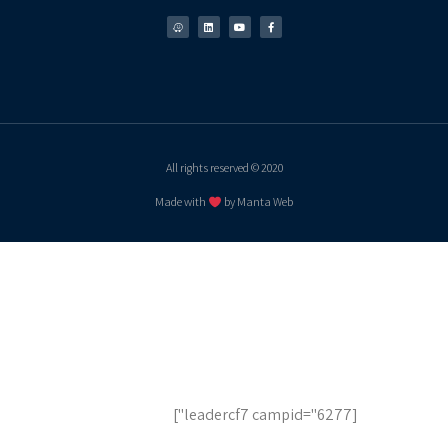
2020 © All rights reserved
Made with
by Manta Web
לשיחת ייעוץ והצעות מחיר,
השאר פרטים
[leadercf7 campid="6277"]