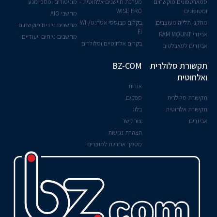
סמארטפונים מוקשחים
מערכת חיישנים אלחוטית -
מוניטורים ומסכי מגע
ומסופונים
WISE PRO
מחשבי AIO
מתקני תלייה מעוצבים
בקרים מבוססי אטרנט/WI-
מחשבים ניידים מוקשחים
FI
אביזרי RAM MOUNT
מחשבים נייחים ייעודיים
בקרים אלחוטיים וסלולרים
אביזרים לטאבלטים
תקשורת סלולרית
BZ-COM
ואלחוטית
אודות
תקשורת סלולרית
ספקים
תקשורת אלחוטית
בלוג
אביזרים
צור קשר
הצהרת נגישות
מסמך אחריות למוצרים