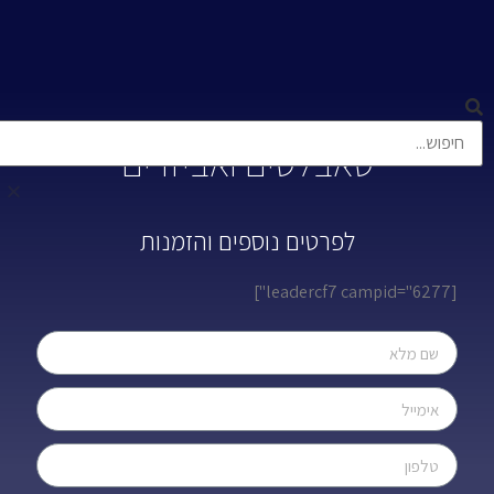
טאבלטים ואביזרים
לפרטים נוספים והזמנות
[leadercf7 campid="6277"]