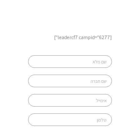
לשיחת ייעוץ והצעות מחיר,
השאר פרטים
[leadercf7 campid="6277"]