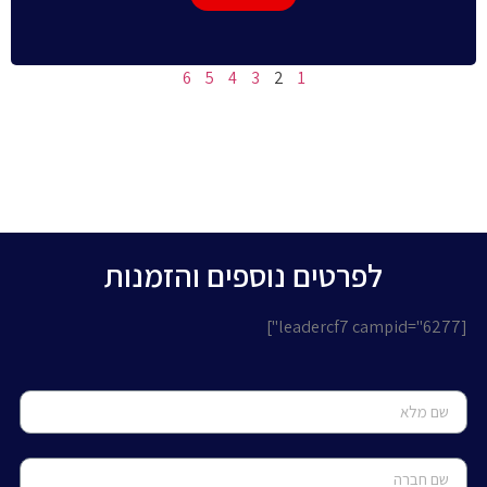
6
5
4
3
2
1
לפרטים נוספים והזמנות
[leadercf7 campid="6277"]