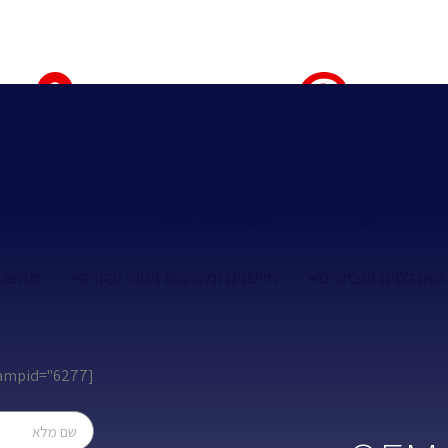
טאבלטים ואביזרים
חיישנים ומערכות ניטור ובקרה
מחשוב
[leadercf7 campid="6277"]