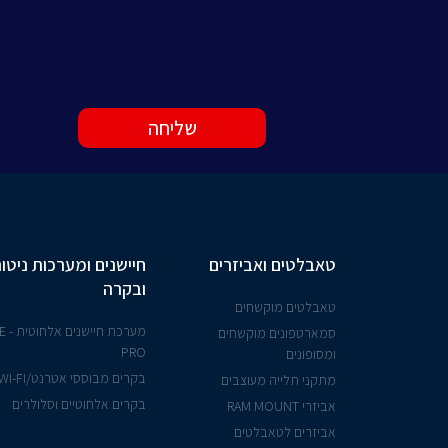
שליחה
טאבלטים ואביזרים
חיישנים ומערכות ניטור
ובקרה
טאבלטים מוקשחים
מערכת ח
סמארטפונים מוקשחים
PRO
ומסופונים
בקרים מבוססי אטרנט/WI-FI
מתקני תלייה מעוצבים
בקרים אלחוטיים וסלולרים
אביזרי RAM MOUNT
אביזרים לטאבלטים