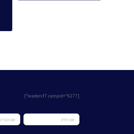
[leadercf7 campid="6277"]