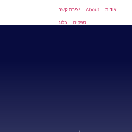
אודות
About
יצירת קשר
ספקים
בלוג
08-8523548
ספק מנה"ר/משהב"ט:
0083169562 | ספק תעשייה
אווירית: IX508