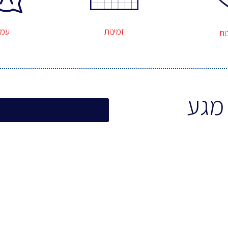
זמינות
עמי
ות
מגע