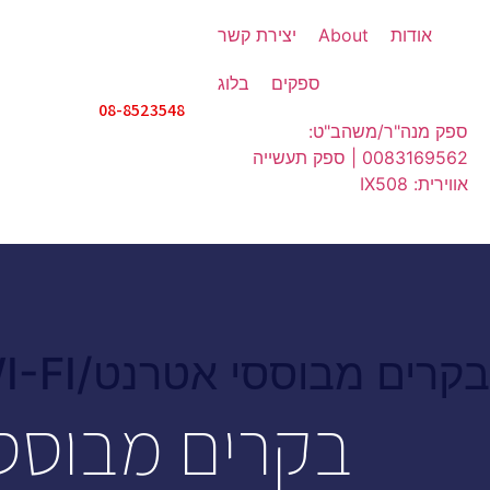
אודות
About
יצירת קשר
ספקים
בלוג
08-8523548
ספק מנה"ר/משהב"ט:
0083169562 | ספק תעשייה
אווירית: IX508
בקרים מבוססי אטרנט/WI-FI
בקרים מבוסס