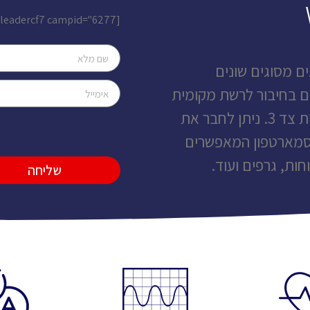
[leadercf7 campid="6277"]
ם מסוגים שונים
 בחיבור לרשת מקומית
במגוון פרוטקולי תקשורת וממשק לתוכנות צד 3. ניתן לחבר את
לסמארטפון המאפשרים
חות, גרפים ועוד.
שליחה