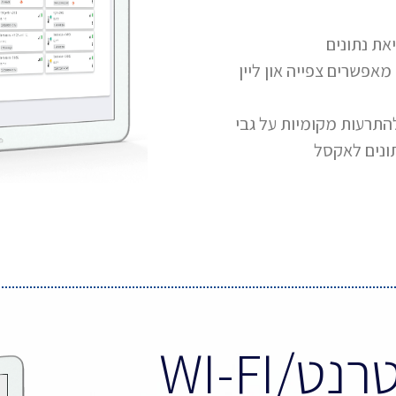
את נתונים
אפשרים צפייה און ליין
HWg-Trigger ו HWg-PDMS – להתרעות מקומיות על גבי
תונים לאקסל
/WI-FI