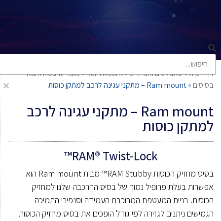
דף הבית
»
טאבלטים ואביזרים
»
Ram Mount
»
מוצרי Ram Mount
בסיסים
»
Ram mount – מתקני עגינה לרכב למתקן כוסות
Ram mount – מתקני עגינה לרכב
למתקן כוסות
RAM® Twist-Lock™
בסיס מחזיק הכוסות RAM Stubby™ מבית Ram mount הוא
אפשרות בעלת פרופיל נמוך של בסיס ההרכבה שלנו למחזיק
הכוסות. בניית המעטפת המרוכבת העמידה וסנפירי התמיכה
הגמישים ניתנים לגזירה לפי גודל הופכים את בסיס מחזיק הכוסות