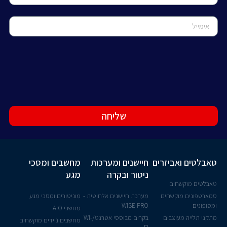
שליחה
טאבלטים ואביזרים
חיישנים ומערכות
מחשבים ומסכי
ניטור ובקרה
מגע
טאבלטים מוקשחים
סמארטפונים מוקשחים
מערכת חיישנים אלחוטית -
מוניטורים ומסכי מגע
ומסופונים
WISE PRO
מחשבי AIO
מתקני תלייה מעוצבים
בקרים מבוססי אטרנט/WI-
מחשבים ניידים מוקשחים