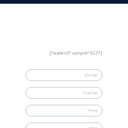
לשיחת ייעוץ והצעות מחיר,
השאר פרטים
[leadercf7 campid="6277"]