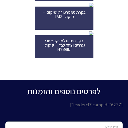
בקרת טמפרטורה ומיקום –
פיקולו TMX
בקר מיקום למעקב אחרי
נגררים וציוד כבד – פיקולו
HYBRID
לפרטים נוספים והזמנות
[leadercf7 campid="6277"]