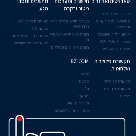
טאבלטים ואביזרים
חיישנים ומערכות
מחשבים ומסכי
ניטור ובקרה
מגע
טאבלטים מוקשחים
סמארטפונים מוקשחים
מערכת חיישנים אלחוטית -
מוניטורים ומסכי מגע
ומסופונים
WISE PRO
מחשבי AIO
מתקני תלייה מעוצבים
בקרים מבוססי אטרנט/WI-
מחשבים ניידים מוקשחים
FI
אביזרי RAM MOUNT
מחשבים נייחים ייעודיים
בקרים אלחוטיים וסלולרים
אביזרים לטאבלטים
תקשורת סלולרית
BZ-COM
ואלחוטית
אודות
תקשורת סלולרית
ספקים
תקשורת אלחוטית
בלוג
אביזרים
צור קשר
הצהרת נגישות
מסמך אחריות למוצרים