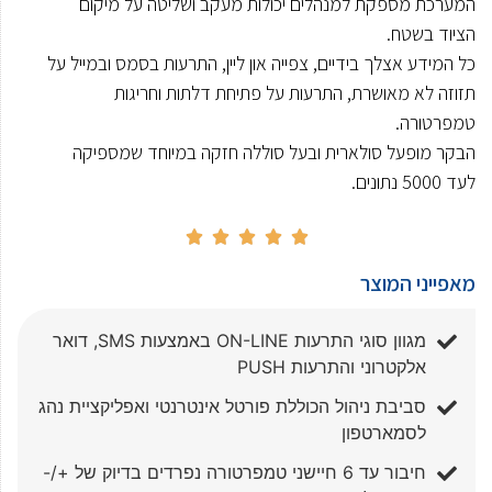
המערכת מספקת למנהלים יכולות מעקב ושליטה על מיקום
הציוד בשטח.
כל המידע אצלך בידיים, צפייה און ליין, התרעות בסמס ובמייל על
תזוזה לא מאושרת, התרעות על פתיחת דלתות וחריגות
טמפרטורה.
הבקר מופעל סולארית ובעל סוללה חזקה במיוחד שמספיקה
לעד 5000 נתונים.





מאפייני המוצר
מגוון סוגי התרעות ON-LINE באמצעות SMS, דואר
אלקטרוני והתרעות PUSH
סביבת ניהול הכוללת פורטל אינטרנטי ואפליקציית נהג
לסמארטפון
חיבור עד 6 חיישני טמפרטורה נפרדים בדיוק של +/-