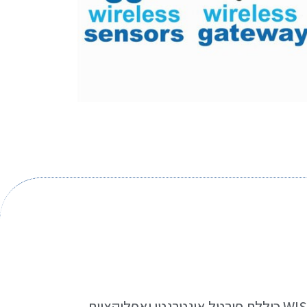
סביבת הניהול של מערכת WISE כוללת פורטל אינטרנטי ואפליקציית