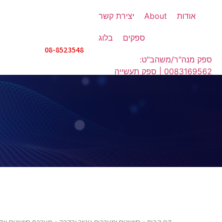
אודות
About
יצירת קשר
ספקים
בלוג
08-8523548
ספק מנה"ר/משהב"ט:
0083169562 | ספק תעשייה
אווירית: IX508