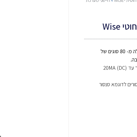
ת -WISE
»
חיישני מערכת
מאפשרת חיבור של למעלה מ- 80 סוגים של
ה.
חיישן מד זרם אלחוטי מודד את הזרם של מכשיר או סנסור עד (20MA (DC
ורים לדוגמא סנסור