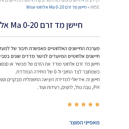
דף הבית
»
חיישנים ומערכות ניטור ובקרה
»
מערכת חיישנים אלחוטי
WISE
»
חיישן מד זרם Ma 0-20 אלחוטי Wise
חיישן מד זרם Ma 0-20 אלחוטי Wise
מערכת החיישנים האלחוטיים
חיישנים אלחוטיים המיועדים לניטור מדדים שונים בסביב
כשמחובר לצד החיובי ול-0 של היחידה הנמדדת.
חיישן זה אידיאלי למדידת היציאה החשמלית מבקרים וסנס
PH, גובה נוזל, לחצים, רעידות ועוד.





מאפייני המוצר