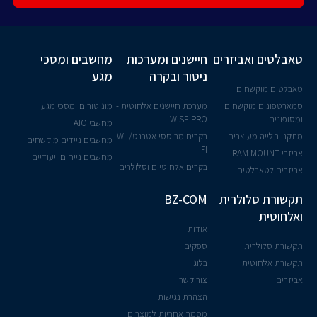
טאבלטים ואביזרים
חיישנים ומערכות
מחשבים ומסכי
ניטור ובקרה
מגע
טאבלטים מוקשחים
סמארטפונים מוקשחים
מערכת חיישנים אלחוטית -
מוניטורים ומסכי מגע
ומסופונים
WISE PRO
מחשבי AIO
מתקני תלייה מעוצבים
בקרים מבוססי אטרנט/WI-
מחשבים ניידים מוקשחים
FI
אביזרי RAM MOUNT
מחשבים נייחים ייעודיים
בקרים אלחוטיים וסלולרים
אביזרים לטאבלטים
תקשורת סלולרית
BZ-COM
ואלחוטית
אודות
תקשורת סלולרית
ספקים
תקשורת אלחוטית
בלוג
אביזרים
צור קשר
הצהרת נגישות
מסמך אחריות למוצרים