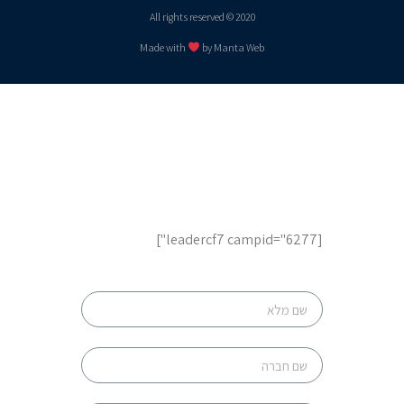
2020 © All rights reserved
Made with
by Manta Web
לשיחת ייעוץ והצעות מחיר,
השאר פרטים
[leadercf7 campid="6277"]