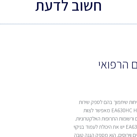
חשוב לדעת
 הרפואי
טיחות שיתמוך בהם לספק שירות
יעיל עם הטיפול הטוב ביותר. מסופון מוקשח EA630HC Healthcare מאפשר לצוות
 ורשומות התרופות האלקטרוניות.
בהתאם להנחיות ההיגייניות לאיסוף וניקיון נתונים, ל-EA630HC יש את היכולת לעמוד בניקוי
ים ווירוסים. הוא מספק הגנה טובה