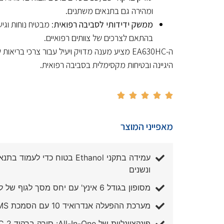
ומהירה גם בתנאים משתנים.
ממשק ידידותי לסביבה רפואית
: מבטיח נוחות וגי
בהתאם לצרכים של צוותים רפואיים.
ה-EA630HC מציע מענה מדויק ויעיל עבור צרכי בריא
היגיינה ובטיחות מקסימלית בסביבה רפואית.





מאפייני המוצר
עמידה בתקני Ethanol בטוח כדי לעמו
ונשנים
מסופון בגודל 6 אינץ' עם יחס מסך לגוף של למעלה מ-80%
מערכת ההפעלה אנדרואיד 10 עם הסמכת GMS ו-AER