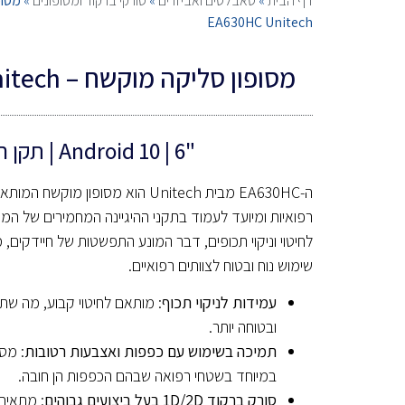
דף הבית
»
טאבלטים ואביזרים
»
סורקי ברקוד ומסופונים
»
מסופ
EA630HC Unitech
מסופון סליקה מוקשח – EA630HC Unitech
"Android 10 | 6 | תקן רפואי
ה-EA630HC מבית Unitech הוא מסופון מו
רפואיות ומיועד לעמוד בתקני ההיגיינה המחמירים של המג
לחיטוי וניקוי תכופים, דבר המונע התפשטות של חיידקים,
שימוש נוח ובטוח לצוותים רפואיים.
עמידות לניקוי תכוף
: מותאם לחיטוי קבוע, מה שת
ובטוחה יותר.
תמיכה בשימוש עם כפפות ואצבעות רטובות
: מס
במיוחד בשטחי רפואה שבהם הכפפות הן חובה.
סורק ברקוד 1D/2D בעל ביצועים גבוהים
: מתאים