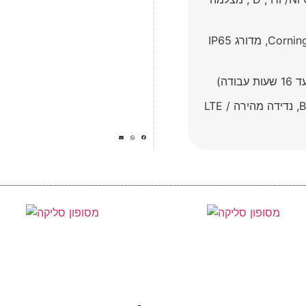
מוקשח: תצוגת מגע של Corning® Gorilla® Glass 6, מדורג IP65
תמיכה ב-Bluetooth® 5 / dual-band WLAN, נדידה מהירה / LTE