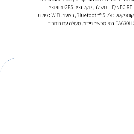
חלש או בהיר, כמו גם קורא/כותב HF/NFC RFID משולב, לוקליזציה GPS ורזולוציה
מצלמה גבוהה של 16MP במכשיר קומפקטי. כולל Bluetooth® 5, רצועות WiFi כפולות
עם נדידה מהירה וקישוריות 4G, ה-EA630HC הוא מכשיר ניידות מעולה עם חיבורים