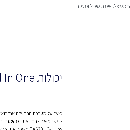
וי מטופל, אימות טיפול ומעקב
יכולות All In One
שלו, ה-EA630HC משפ