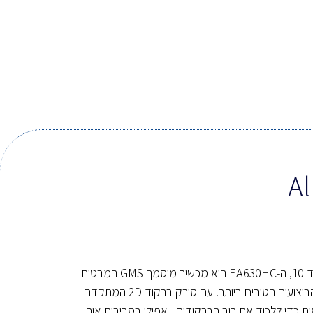
פועל על מערכת ההפעלה אנדרואיד 10, ה-EA630HC הוא מכשיר מוסמך GMS המבטיח
למשתמשים לחוות את המהימנות והביצועים הטובים ביותר. עם סורק ברקוד 2D המתקדם
ר את הנראות כדי ללכוד את רוב הברקודים , אפילו בסביבות אור