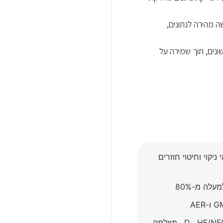
שה מהירה לנתונים,
ות שונים, תוך שמירה על
ד בתנאי ניקוי וחיטוי חוזרים
פונקציונליות של All-In-One: סורק ברקוד 2 D , HF/NFC , מצלמה