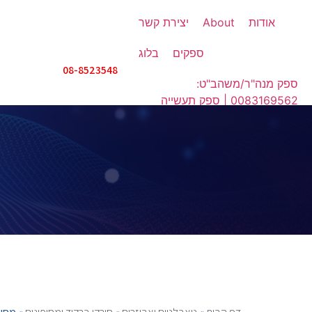
אודות
About
יצירת קשר
ספקים
בלוג
08-8523548
ספק מנה"ר/משהב"ט:
0083169562 | ספק תעשייה
אווירית: IX508