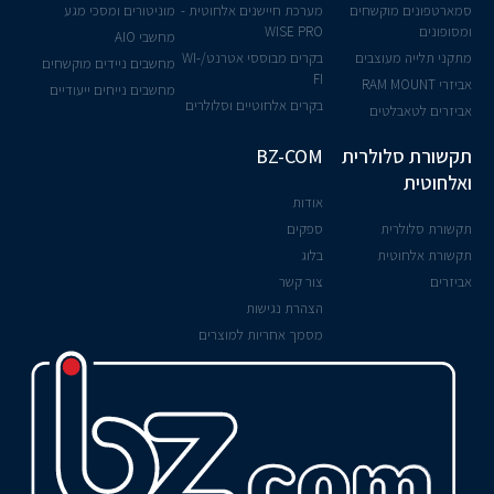
סמארטפונים מוקשחים
מערכת חיישנים אלחוטית -
מוניטורים ומסכי מגע
ומסופונים
WISE PRO
מחשבי AIO
מתקני תלייה מעוצבים
בקרים מבוססי אטרנט/WI-
מחשבים ניידים מוקשחים
FI
אביזרי RAM MOUNT
מחשבים נייחים ייעודיים
בקרים אלחוטיים וסלולרים
אביזרים לטאבלטים
תקשורת סלולרית
BZ-COM
ואלחוטית
אודות
תקשורת סלולרית
ספקים
תקשורת אלחוטית
בלוג
אביזרים
צור קשר
הצהרת נגישות
מסמך אחריות למוצרים