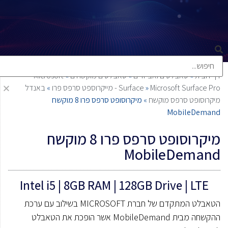
דף הבית
»
טאבלטים ואביזרים
»
טאבלטים מוקשחים
»
Microsoft
Microsoft Surface Pro - מייקרוספט סרפס פרו
»
Surface
»
באנדל
מיקרוסופט סרפס מוקשח
»
מיקרוסופט סרפס פרו 8 מוקשח
MobileDemand
מיקרוסופט סרפס פרו 8 מוקשח
MobileDemand
Intel i5 | 8GB RAM | 128GB Drive | LTE
הטאבלט המתקדם של חברת MICROSOFT בשילוב עם ערכת
ההקשחה מבית MobileDemand אשר הופכת את הטאבלט