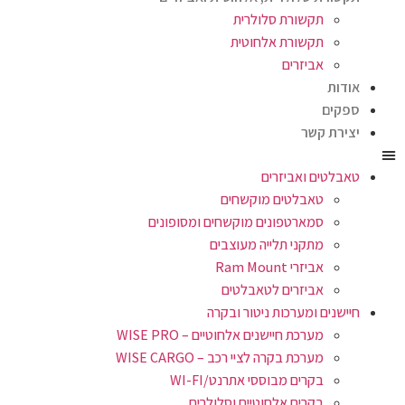
תקשורת סלולרית
תקשורת אלחוטית
שם מלא
אביזרים
אודות
שם חברה
ספקים
יצירת קשר
אימייל
טאבלטים ואביזרים
טאבלטים מוקשחים
טלפון
סמארטפונים מוקשחים ומסופונים
מתקני תלייה מעוצבים
אביזרי Ram Mount
אביזרים לטאבלטים
חיישנים ומערכות ניטור ובקרה
מערכת חיישנים אלחוטיים – WISE PRO
מערכת בקרה לציי רכב – WISE CARGO
בקרים מבוססי אתרנט/WI-FI
בקרים אלחוטיים וסלולרים