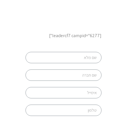
לשיחת ייעוץ והצעות מחיר,
השאר פרטים
[leadercf7 campid="6277"]