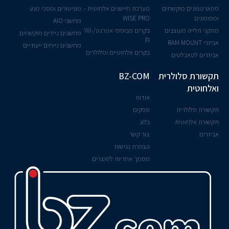
סמארטפונים מוקשחים
מערכת חיישנים אלחוטית -
מוניטורים ומסכי מגע
ומסופונים
WISE PRO
מחשבי AIO
מתקני תלייה מעוצבים
בקרים מבוססי אטרנט/WI-
מחשבים ניידים מוקשחים
FI
אביזרי RAM MOUNT
מחשבים נייחים ייעודיים
בקרים אלחוטיים וסלולרים
אביזרים לטאבלטים
תקשורת סלולרית
BZ-COM
ואלחוטית
אודות
תקשורת סלולרית
ספקים
תקשורת אלחוטית
בלוג
אביזרים
צור קשר
הצהרת נגישות
מסמך אחריות למוצרים