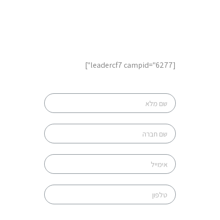
לשיחת ייעוץ והצעות מחיר,
השאר פרטים
[leadercf7 campid="6277"]