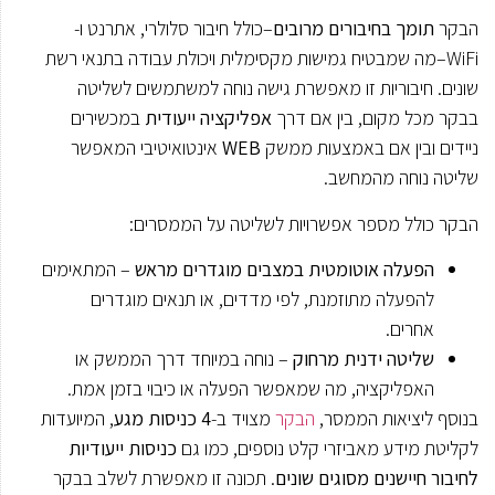
הבקר
תומך בחיבורים מרובים
–כולל חיבור סלולרי, אתרנט ו-
WiFi–מה שמבטיח גמישות מקסימלית ויכולת עבודה בתנאי רשת
שונים. חיבוריות זו מאפשרת גישה נוחה למשתמשים לשליטה
בבקר מכל מקום, בין אם דרך
אפליקציה ייעודית
במכשירים
ניידים ובין אם באמצעות ממשק
WEB
אינטואיטיבי המאפשר
שליטה נוחה מהמחשב.
הבקר כולל מספר אפשרויות לשליטה על הממסרים:
הפעלה אוטומטית במצבים מוגדרים מראש
– המתאימים
להפעלה מתוזמנת, לפי מדדים, או תנאים מוגדרים
אחרים.
שליטה ידנית מרחוק
– נוחה במיוחד דרך הממשק או
האפליקציה, מה שמאפשר הפעלה או כיבוי בזמן אמת.
בנוסף ליציאות הממסר,
הבקר
מצויד ב-
4 כניסות מגע
, המיועדות
לקליטת מידע מאביזרי קלט נוספים, כמו גם
כניסות ייעודיות
לחיבור חיישנים מסוגים שונים
. תכונה זו מאפשרת לשלב בבקר