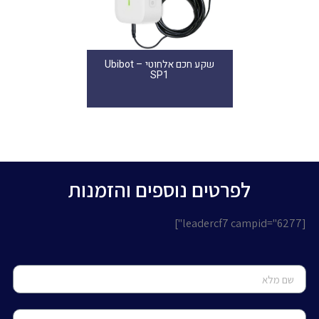
שקע חכם אלחוטי – Ubibot
SP1
לפרטים נוספים והזמנות
[leadercf7 campid="6277"]