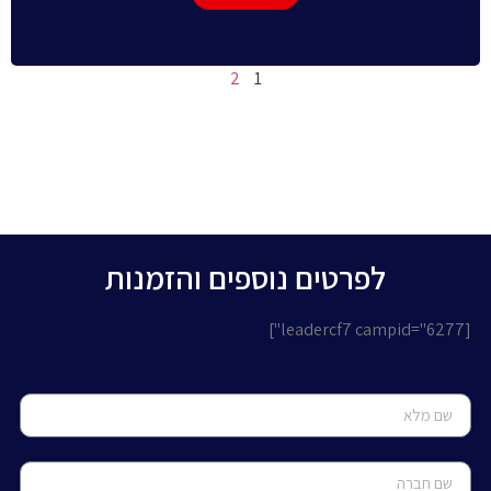
2
1
לפרטים נוספים והזמנות
[leadercf7 campid="6277"]