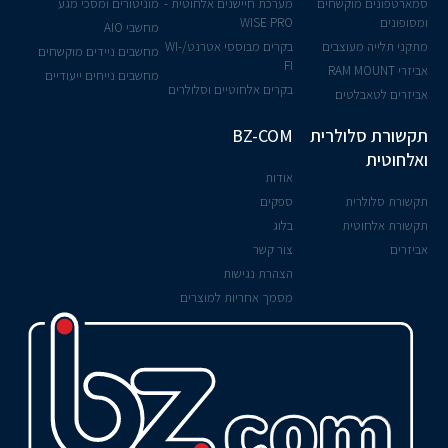
סמארטפונים מוקשחים
מערכת חיישנים אלחוטית -
מוניטורים ומסכי מגע
ומסופונים
WISE PRO
מחשבי AIO
מתקני תלייה מעוצבים
בקרים מבוססי אטרנט/WI-
מחשבים ניידים מוקשחים
FI
אביזרי RAM MOUNT
מחשבים נייחים ייעודיים
בקרים אלחוטיים וסלולרים
אביזרים לטאבלטים
תקשורת סלולרית
BZ-COM
ואלחוטית
אודות
תקשורת סלולרית
ספקים
תקשורת אלחוטית
בלוג
אביזרים
צור קשר
הצהרת נגישות
מסמך אחריות למוצרים