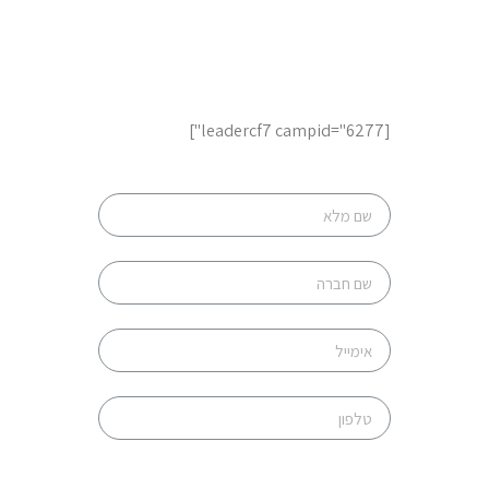
לשיחת ייעוץ והצעות מחיר,
השאר פרטים
[leadercf7 campid="6277"]