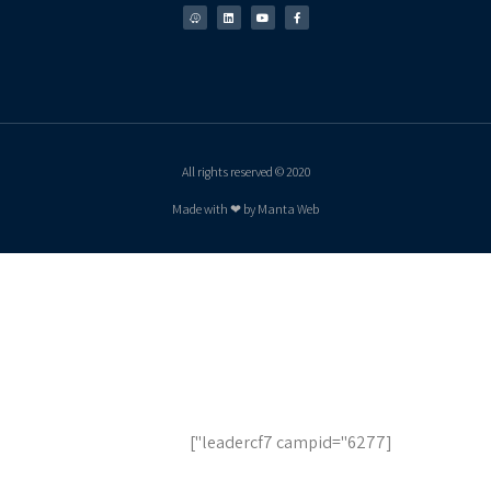
2020 © All rights reserved
Made with ❤ by Manta Web
לשיחת ייעוץ והצעות מחיר,
השאר פרטים
[leadercf7 campid="6277"]