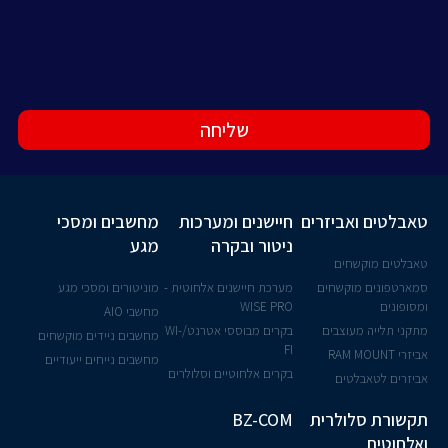
שליחה
טאבלטים ואביזרים
חיישנים ומערכות
מחשבים ומסכי
ניטור ובקרה
מגע
טאבלטים מוקשחים
סמארטפונים מוקשחים
מערכת חיישנים אלחוטית -
מוניטורים ומסכי מגע
ומסופונים
WISE PRO
מחשבי AIO
מתקני תלייה מעוצבים
בקרים מבוססי אטרנט/WI-
מחשבים ניידים מוקשחים
FI
אביזרי RAM MOUNT
מחשבים נייחים ייעודיים
בקרים אלחוטיים וסלולרים
אביזרים לטאבלטים
תקשורת סלולרית
BZ-COM
ואלחוטית