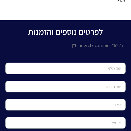
FDA .
לפרטים נוספים והזמנות
[leadercf7 campid="6277"]