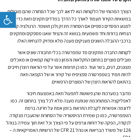
הצורך המהותי של הלקוחות הוא לדאוג לכך שכל הסחורה שהם מובילים
פתח
במשאיות הקירור תעמוד לאורך כל הדרך במדדים תקינים וזאת כדי
למנוע הפסדים כספיים אם הסחורה תינזק ולכן תושמד. הרגולציה קבעה
הנחיות ברורות וחד משמעיות בנושא זה והציוד שאנו מספקים ומתקינים
ברכבי ההובלה השונים מעניקים מענה מלא ומדויק להנחיות האלו.
לקוחות החברה מתקינים מד טמפרטורה בכלי תחבורה שונים אשר
מובילים מוצרים בתחום החקלאות והמזון כמו ירקות קפואים או מאכלים
מצוננים, דגים, בשר ועוד. כמו כן תרופות אשר על פי הוראות היצרן חייבים
להיות תמיד בטמפרטורה ספציפית של קירור או של הקפאה וזאת
בהתאם להוראות היצרן של המוצרים הרפואיים.
מדובר במערכות שהן פשוטות לתפעול וזאת באמצעות חיבור
לאפליקציה המתוחכמת שנותנת מענה מלא לכל צורך בתחום זה. כמו
לדוגמה אפשרות לקבלת התראות בזמן אמת על חריגה ברמת
הטמפרטורה, כמו כן שמירת ההיסטוריה של הסחורות שהועברו מנקודה
לנקודה, הפקה של דוחות וגרפים על פי הצורך וכל זאת תוך עמידה בנוהל
126 של משרד הבריאות או נוהל 21 CFR של הרשויות האמריקאיות ה –