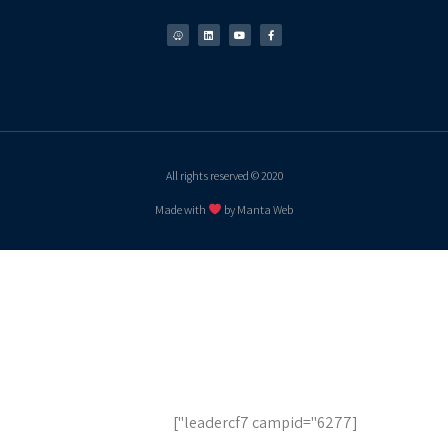
2020 © All rights reserved
Made with
by Manta Web
לשיחת ייעוץ והצעות מחיר,
השאר פרטים
[leadercf7 campid="6277"]