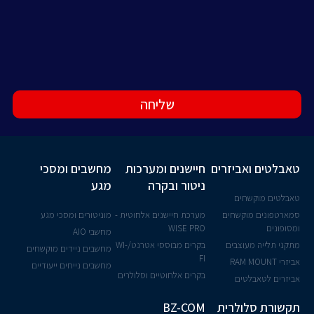
שליחה
טאבלטים ואביזרים
חיישנים ומערכות
מחשבים ומסכי
ניטור ובקרה
מגע
טאבלטים מוקשחים
סמארטפונים מוקשחים
מערכת חיישנים אלחוטית -
מוניטורים ומסכי מגע
ומסופונים
WISE PRO
מחשבי AIO
מתקני תלייה מעוצבים
בקרים מבוססי אטרנט/WI-
מחשבים ניידים מוקשחים
FI
אביזרי RAM MOUNT
מחשבים נייחים ייעודיים
בקרים אלחוטיים וסלולרים
אביזרים לטאבלטים
תקשורת סלולרית
BZ-COM