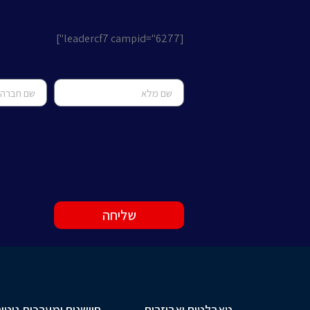
[leadercf7 campid="6277"]
שליחה
טאבלטים ואביזרים
חיישנים ומערכות ניטור