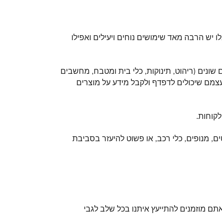
אז דיברנו על התכונות המרכזיות של המחשבים המעולים האלו, אבל מה אפשר לעשות איתם בפועל? ובכן, למחשבים האלו יש הרבה מאד שימושים נוחים ויעילים ואפילו 
אחד השימושים הנפוצים ביותר הוא בתור עמדת קיוסק בחנויות. המחשבים יכולים להציג קטלוגים שלמים בחנויות מסוגים שונים (ריהוט, תינוקות, כלי בית ומטבח, מחשבים 
וטכנולוגיה וכו׳). הם ניתנים לשימוש על ידי המוכרים שיכולים להציג באמצעותם את המוצרים השונים וכן על ידי הלקוחות עצמם שיכולים לדפדף ולקבל מידע על מוצרים 
קוחות. 
לצד כל אלו, המחשבים המעולים משמשים לא אחת בתור בקר שליטה בתעשיות שונות. ניתן לשלב אותם במלגזות, רובוטים, מנופים, כלי רכב, או פשוט להיעזר בסביבת 
אנחנו כאן בב.ז-קום, מקפידים להביא לכם את הדגמים הטובים ביותר ולהתאים אותם בצורה מדויקת לצרכים של העסק. אתם מוזמנים להתייעץ איתנו בכל שלב לגבי 