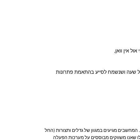
ול אין וואן,
רגע לפני שנצא לדרך ונספר לכם כל מה שחשוב לדעת על המחשבים האלו, אנחנו מזכירים שהצוות שלנו זמין עבורכם בכל שעה ושנשמח לסייע בהתאמת פתרונות 
מחשבים מגיעים במגוון של גדלים ותצורות (החל
ילים כיום ואלו שאנו משווקים מבוססים על מערכות הפעלה