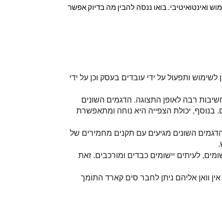
 לשימוש ואינטואיטיבי. בואו ננסה להבין מה בדיוק אפשר
מחשב all in one מסך מגע: כאמור, מחשבי אול אין וואן איכותיים מגיעים עם מסך מגע גדול ונוח לשימוש. הוא ניתן לשימוש ותפעול על ידי עובדים בעסק וכן על ידי 
מגוון אפשרויות תלייה: מחשבי אול אין וואן משמשים תמיד לתצוגה ותפעול של העסק בדרכים שונות ועל כן ישנה חשיבות רבה לאופן התצוגה. הדגמים השונים 
מגיעים עם אפשרויות שונות לחיבור מכני קיר, תלייה על מערכת שולחנית או רצפתית ואפילו חיבור לכלי רכב שונים. בנוסף, יכולת הצפייה היא נוחה ומתאפשרת 
עמידות: מחשבי אול אין וואן מיועדים לא אחת לסביבות עבודה חיצוניות ועל כן הם נדרשים לעמידות משמעותית. הדגמים השונים מגיעים עם תקנים מחמירים של 
 
מעבדים עוצמתיים: בהתאם לאופי השימוש, מחשבי אול אין וואן צריכים לעמוד בתפעול במקביל של כמה וכמה יישומים, לעיתים יישומים כבדים ומורכבים. זאת 
אפשרות לחיבור עם סים קארד: במקומות בהם אין חיבור אינטרנט קווי או אלחוטי, ניתן להיעזר בדגמי מחשבי אול אין וואן אליהם ניתן לחבר סים קארד התומך 