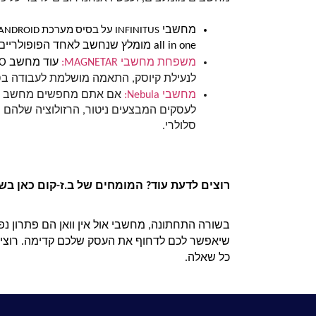
מחשבי 
INFINITUS על בסיס מערכת ANDROID: איכות צפייה 4K, ניתנים להתקנה בכל סביבה מסחרית, לוח ומסגרת דקה ומסכים בגדלים משמעותיים (32 או 43 אינץ׳). 
all in one מומלץ שנחשב לאחד הפופולריים בעידן שלנו. 
משפחת מחשבי MAGNETAR:
 עוד מחשב AIO מ
לנעילת קיוסק, התאמה מושלמת לעבודה בסב
מחשבי Nebula:
סלולרי. 
רוצים לדעת עוד? המומחים של ב.ז-קום כאן בש
כל שאלה. 