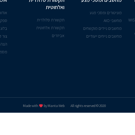
ואלחוטית
מוניטורים ומסכי מגע
אודות
יישנים אלחוטית - WISE
תקשורת סלולרית
מחשבי AIO
ספקי
תקשורת אלחוטית
מחשבים ניידים מוקשחים
בלוג
אביזרים
מחשבים נייחים ייעודיים
צור 
הצהר
מסמך
Made with
by Manta Web
2020 © All rights reserved