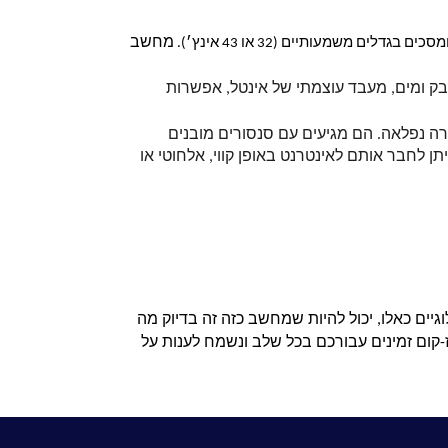
מחשב 
ומלץ בהחלט עם שפע של תכונות נהדרות. עמידות גבוהה מפני אבק ומים, מעבד עוצמתי של אינטל, אפשרות 
 אם אתם מחפשים מחשב אול אין וואן מומלץ לעסק, הדגמים של מחשבי נבולה הם בלי ספק בחירה נפלאה. הם מגיעים עם סנסורים מובנים 
לעסקים המבצעים ניטור, הרזולוציה שלהם היא יוצאת דופן, הם ניתנים לשליטה מרחוק באמצעות טאבלט ראשי וניתן לחבר אותם לאינטרנט באופן קווי, אלחוטי או 
בשורה התחתונה, מחשבי אול אין וואן הם פתרון נפלא לעסקים מסוגים שונים. אם אתם עדיין לא מיישמים פתרונות טכנולוגיים כאלו, יכול להיות שמחשב כזה זה בדיוק מה 
שיאפשר לכם לדחוף את העסק שלכם קדימה. רוצים לדעת עוד על הדגמים השונים, מאפיינים ומחירים? המומחים של ב.ז-קום זמינים עבורכם בכל שלב ונשמח לענות על 