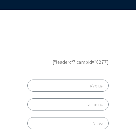
לשיחת ייעוץ והצעות מחיר,
השאר פרטים
[leadercf7 campid="6277"]