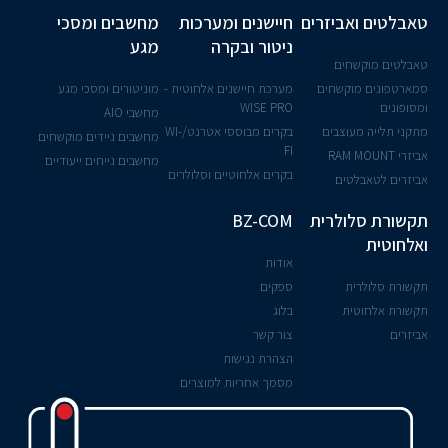
טאבלטים ואביזרים
חיישנים ומערכות
מחשבים ומסכי
ניטור ובקרה
מגע
טאבלטים מוקשחים
סמארטפונים מוקשחים
מערכת חיישנים אלחוטית -
מוניטורים ומסכי מגע
ומסופונים
WISE PRO
מחשבי AIO
מתקני תלייה מעוצבים
בקרים מבוססי אטרנט/WI-
מחשבים ניידים מוקשחים
FI
אביזרי RAM MOUNT
מחשבים נייחים ייעודיים
בקרים אלחוטיים וסלולרים
אביזרים לטאבלטים
תקשורת סלולרית
BZ-COM
ואלחוטית
אודות
תקשורת סלולרית
ספקים
תקשורת אלחוטית
בלוג
אביזרים
צור קשר
הצהרת נגישות
מסמך אחריות למוצרים