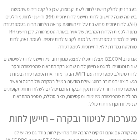
בעבר ניתן לחלק חיישני לחות לשתי קבוצות, שכן כל קטגוריה משתמשת
בשיטה שונה לחישוב לחות: חיישני לחות יחסית (RH) וחיישני לחות מוחלטים
(AH). לחות יחסית מחושבת על ידי השוואת קריאת הלחות החיה בטמפרטורה
נתונה לכמות הלחות המרבית של אוויר באותה טמפרטורה. לכן חיישני RH
חייבים למדוד טמפרטורה על מנת לקבוע לחות יחסית. לעומת זאת, לחות
מוחלטת נמדדת ללא התייחסות לטמפרטורה.
אנחנו ב BZ.COM אצלנו תוכלו למצוא מגוון רחב של חיישני לחות לשימושים
שונים ומגוונים. לדוגמא חיישן לחות שהוא בקר התראות טמפרטורה ובקר
לחות משולב טמפרטורה עם WIFI. הבקר מודד את הטמפרטורה בעזרת
רגש חיצוני המחובר בחוט ושולח הודעות במייל במקרה של חריגה וכאשר
הטמפרטורה חוזרת לטווח תקין. הבקר החכם יכול גם לשלוח דוחות תקופתיים
הכוללים טמפרטורת מינימום ומקסימום, מצב סוללה, מספר ההתראות
שנשלחו וזמן החריגות כולל.
מערכות לניטור ובקרה – חיישן לחות
מה קורה עם אתם זקוקים להרבה יותר מחיישן לחות בודד גם פה יש לנו