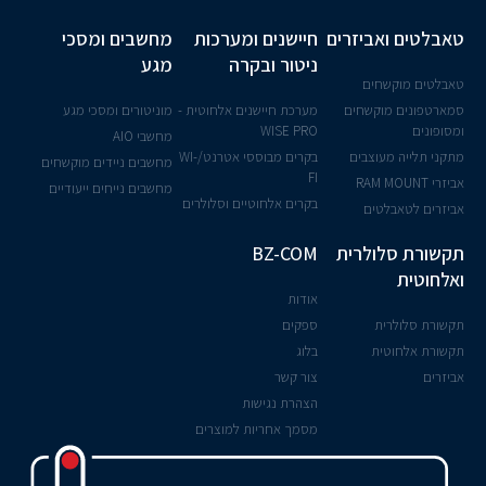
טאבלטים ואביזרים
חיישנים ומערכות
מחשבים ומסכי
ניטור ובקרה
מגע
טאבלטים מוקשחים
סמארטפונים מוקשחים
מערכת חיישנים אלחוטית -
מוניטורים ומסכי מגע
ומסופונים
WISE PRO
מחשבי AIO
מתקני תלייה מעוצבים
בקרים מבוססי אטרנט/WI-
מחשבים ניידים מוקשחים
FI
אביזרי RAM MOUNT
מחשבים נייחים ייעודיים
בקרים אלחוטיים וסלולרים
אביזרים לטאבלטים
תקשורת סלולרית
BZ-COM
ואלחוטית
אודות
תקשורת סלולרית
ספקים
תקשורת אלחוטית
בלוג
אביזרים
צור קשר
הצהרת נגישות
מסמך אחריות למוצרים