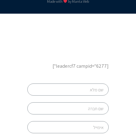
Made with
by Manta Web
לשיחת ייעוץ והצעות מחיר,
השאר פרטים
[leadercf7 campid="6277"]