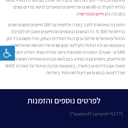
פתרונות חכמים – מערכות ניטור ובקרה של BZ.COM מערכת WISE PRO
כוללת למעלה מ-80 סוגים של חיישנים המיועדים לניטור מדדים שונים
בסביבה כגון
חיישן טמפרטורה
.
המערכת מאפשרת לחבר בצורה אלחוטית עד 100 חיישנים מסוגים שונים
ברדיוס של 300 מ'. כל הנתונים הנאספים מהחיישנים מועברים לסביבת
הניהול ומאפשרים שליטה ובקרה על המדדים בעסק, מכל מקום ובכל זמן.
באמצעות סביבת הניהול ניתן ליצור מגוון סוגים של התראות שנשלחות ב-
פתח
SMS וב- Email. המערכת מאפשרת גישה מהירה ונוחה למידע המגיע
מהחיישנים, ניתוח והצגת המידע בטבלאות ובגרפים ושמירת היסטוריה. לא
משנה אם בדרכים או במשרד, באמצעות סביבת הניהול של מערכת WISE
תוכל לצפות בנתונים און ליין ולהיות תמיד בשליטה.
לפרטים נוספים והזמנות
[leadercf7 campid="6277"]