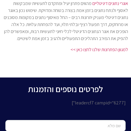
אוגרי נתונים דיגיטליים
מהווים פתרון יעיל ומתקדם לתעשיות שמבקשות
לאסוף ולנתח נתונים בזמן אמת בצורה בטוחה ומדויקת. שימוש נכון באוגר
נתונים דיגיטלי מעניק יתרונות רבים – החל מאיסוף נתונים במקומות מסוכנים
או מרוחקים, דרך תפעול רציף ובלתי תלוי, ועד להפחתת עלויות. כל אלה
הופכים את אוגר הנתונים הדיגיטלי לכלי חיוני לתעשיות רבות, ומאפשרים להן
להפיק את המירב התהליכים התפעוליים ולהגיב בזמן אמת לשינויים.
למגוון הפתרונות שלנו לחצו כאן >>
לפרטים נוספים והזמנות
[leadercf7 campid="6277"]