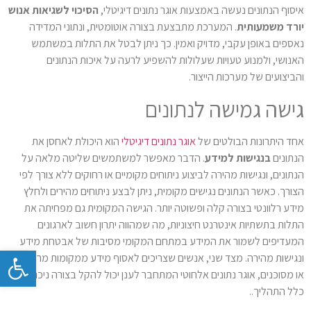
איסוף הנתונים נעשה באמצעות אוגר נתונים דיגיטלי,
הסיכוי לשגיאות אנוש
יורד משמעותית
. המערכת מתבצעת בצורה אוטומטית, ונתוני המדידה
נאספים באופן עקבי, מדויק ואמין. כך ניתן לבטל את התלות במשתמש
האנושי, ולמנוע טעויות שעלולות להשפיע לרעה על איכות הנתונים
והביצועים של מערכות הייצור.
גישה גמישה לנתונים
אחד היתרונות הבולטים של
אוגר נתונים דיגיטלי
הוא היכולת לאחסן את
הנתונים
בנגישות למידע
. הדבר מאפשר למשתמשים שליטה מלאה על
הנתונים, ונגישות מהירה לביצוע ניתוחים מקומיים או רחוקים ללא צורך לפי
הצורך. כאשר הנתונים נגישים מקומית, ניתן לבצע ניתוחים מהירים ולחלץ
מידע רלוונטי בצורה קלה ופשוטה יותר. הגישה המקומית גם מפחיתה את
התלות בתשתיות אינטרנט חיצוניות, מה שמהווה יתרון חשוב לארגונים
המעדיפים לשמור את המידע במתחם המקומי מסיבות של אבטחת מידע
פתח
ונגישות מהירה. מצד שני, אנשים שצריכים לאסוף מידע ממקומות מרוחקים
או מסוכנים, אוגר נתונים אלחוטי המתחבר לענן יכול להקל בצורה ניכרת על
כלל התהליך..