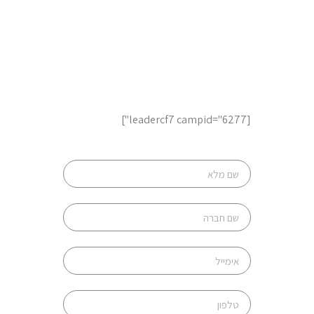
לשיחת ייעוץ והצעות מחיר,
השאר פרטים
[leadercf7 campid="6277"]