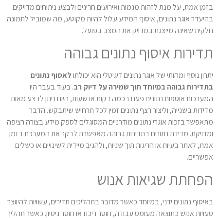
בזמן אמת, על מנת לזהות מגמות ואירועים חריגים ולבצע ניתוחים מדויקים.
בהיעדר אוגר נתונים, איסוף המידע עלול להיות מקוטע, מה שמוביל לתמונה
חלקית שאינה מייצגת במדויק את המצב בפועל.
תדירות איסוף נתונים גבוהה
יתרון נוסף ומהותי של אוגר נתונים דיגיטלי הוא יכולתו
לאסוף נתונים
בתדירות גבוהה במיוחד תוך שמירה על דיוק רב
. בעוד בעבר היו
המערכות אוספות נתונים פעם בכמה דקות או שעות, היום ניתן לבצע מאות
מדידות בשנייה, וליצור רצף נתונים זמין לכל תרחיש שיתבקש. הדבר
מתאפשר בזכות אוגרי נתונים מודרניים המסוגלים לספק מידע בצורה רציפה
ומדויקת. מדידת נתונים בתדירות גבוהה מאפשרת לבקר את המערכת בזמן
אמת, לאתר בעיות או חריגות תוך שניות, ולהגיב מיידית לשינויים או כשלים
אפשריים.
הפחתת שגיאות אנוש
באיסוף נתונים ידני, במיוחד כאשר מדובר בתהליכים תדירים, עשויות להיווצר
טעויות אנוש כתוצאה מעומס עבודה, חוסר ריכוז או חוסר ניסיון. כאשר תהליך