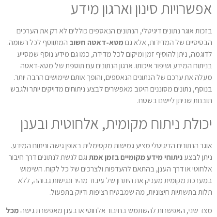
אפשרויות סינון וארגון מידע
בזכות אוגר נתונים דיגיטלי, הנתונים הנאספים כוללים לא רק את הערכים
הבסיסיים של המדידות, אלא גם
מטא-דאטה חשוב
המתווסף לכל רשומה.
לדוגמה, ניתן להוסיף זמן ומיקום לכל מדידה, כמו גם מידע נוסף שמסייע
בניתוח המידע ושיפור איכותו. ארגון הנתונים עם תוספת של מטא-דאטה
מעלה את ערכם של הנתונים הנאספים, והופך אותם שימושים הרבה יותר.
בנוסף, נתונים מסוננים היטב מאפשרים לבצע ניתוחים מדויקים יותר ולגבש
תובנות שניתן ליישם בשטח.
יכולת ניתוח מקומית, אלחוטית ובענן
אוגר הנתונים הדיגיטלי מציע גמישות מקסימלית באופן גישה וניתוח המידע.
ניתן לבצע
ניתוחי מידע מקומיים בזמן אמת
וגם לגשת לנתונים דרך חיבור
אלחוטי או דרך הענן, בהתאם להעדפות ולצרכים של כל לקוח. השימוש
במערכת מקומית מעניק את היתרון של עיבוד מהיר ונגישות גבוהה, ללא
תלות בתשתיות חיצוניות, מה שמבטיח רציפות ודיוק בתפעול.
מצד שני, האפשרות להשתמש בחיבור אלחוטי או בענן מאפשרת גישה
מכל