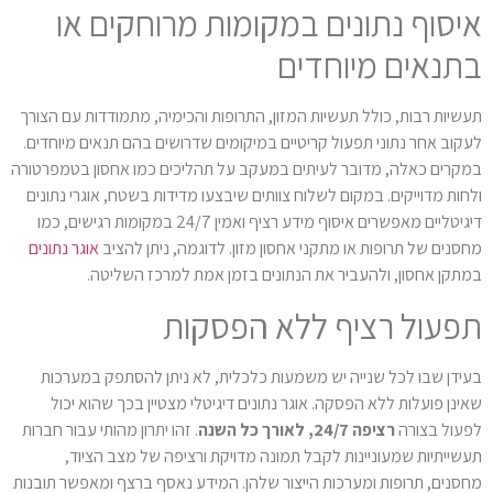
איסוף נתונים במקומות מרוחקים או
בתנאים מיוחדים
תעשיות רבות, כולל תעשיות המזון, התרופות והכימיה, מתמודדות עם הצורך
לעקוב אחר נתוני תפעול קריטיים במיקומים שדרושים בהם תנאים מיוחדים.
במקרים כאלה, מדובר לעיתים במעקב על תהליכים כמו אחסון בטמפרטורה
ולחות מדוייקים. במקום לשלוח צוותים שיבצעו מדידות בשטח, אוגרי נתונים
דיגיטליים מאפשרים איסוף מידע רציף ואמין 24/7 במקומות רגישים, כמו
מחסנים של תרופות או מתקני אחסון מזון. לדוגמה, ניתן להציב
אוגר נתונים
במתקן אחסון, ולהעביר את הנתונים בזמן אמת למרכז השליטה.
תפעול רציף ללא הפסקות
בעידן שבו לכל שנייה יש משמעות כלכלית, לא ניתן להסתפק במערכות
שאינן פועלות ללא הפסקה. אוגר נתונים דיגיטלי מצטיין בכך שהוא יכול
לפעול בצורה
רציפה 24/7, לאורך כל השנה
. זהו יתרון מהותי עבור חברות
תעשייתיות שמעוניינות לקבל תמונה מדויקת ורציפה של מצב הציוד,
מחסנים, תרופות ומערכות הייצור שלהן. המידע נאסף ברצף ומאפשר תובנות