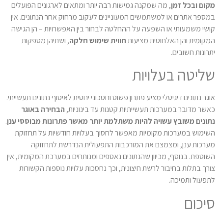
מקום ובכל זמן
, מה שמקנה גמישות רבה יותר ומתאים לארגונים הפועלים
במספר אתרים או למשתמשים המעוניינים לעקוב מרחוק אחר הנתונים. אין
קושי משמעותי או השפעה על ההחלטה לבחור בין האפשרויות – הן הגישה
המקומית והן האלחוטית מציעות
חווית שימוש חלקה
, ושתיהן מספקות
יתרונות חשובים.
שליטה בעלויות
אוגר נתונים דיגיטלי מציע פתרון פשוט וחסכוני יחסית לאיסוף נתונים תעשייתי.
כאשר מדובר במערכות תעשייתיות קטנות עד בינוניות,
הבחירה באוגר
נתונים משובץ עשויה להיות משתלמת יותר מאשר פתרונות מבוססי ענן
.
השימוש במערכות מקומיות מאפשר לחסוך בעלויות חודשיות על תחזוקת
מערכות ענן, ומצמצם את המורכבות התפעולית הנדרשת לתחזוקה
השוטפת. בנוסף, מכיוון שהנתונים נאספים ומנותחים במערכת המקומית, אין
צורך בתלות בחיבור לרשת חיצונית, וכך נחסכות עלויות נוספות הקשורות
לתפעול ותמיכה.
סיכום