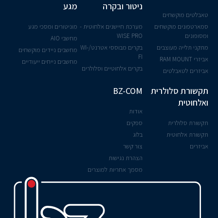
ניטור ובקרה
מגע
טאבלטים מוקשחים
סמארטפונים מוקשחים
מערכת חיישנים אלחוטית -
מוניטורים ומסכי מגע
ומסופונים
WISE PRO
מחשבי AIO
מתקני תלייה מעוצבים
בקרים מבוססי אטרנט/WI-
מחשבים ניידים מוקשחים
FI
אביזרי RAM MOUNT
מחשבים נייחים ייעודיים
בקרים אלחוטיים וסלולרים
אביזרים לטאבלטים
תקשורת סלולרית
BZ-COM
ואלחוטית
אודות
תקשורת סלולרית
ספקים
תקשורת אלחוטית
בלוג
אביזרים
צור קשר
הצהרת נגישות
מסמך אחריות למוצרים