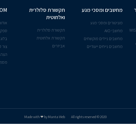
מחשבים ומסכי מגע
תקשורת סלולרית
COM
ואלחוטית
מוניטורים ומסכי מגע
אודות
יישנים אלחוטית - WISE
תקשורת סלולרית
מחשבי AIO
ספקי
תקשורת אלחוטית
מחשבים ניידים מוקשחים
בלוג
אביזרים
מחשבים נייחים ייעודיים
צור 
הצהר
מסמך
Made with ❤ by Manta Web
2020 © All rights reserved