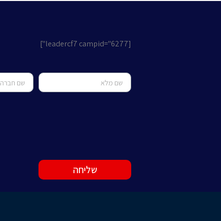
[leadercf7 campid="6277"]
שליחה