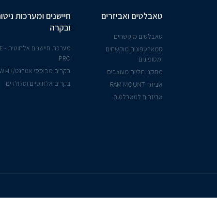
טאבלטים ואביזרים
חיישנים ומערכות ניטור
ובקרה
טאבלטים מוקשחים
מערכת ח
סמארטפונים מוקשחים
PRO
ומסופונים
בקרים מבוססי אטרנט/WI-FI
מתקני תלייה מעוצבים
בקרים אלחוטיים וסלולרים
אביזרי RAM MOUNT
אביזרים לטאבלטים