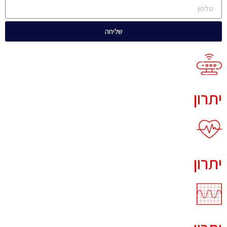
שליחה
יתרון
יתרון