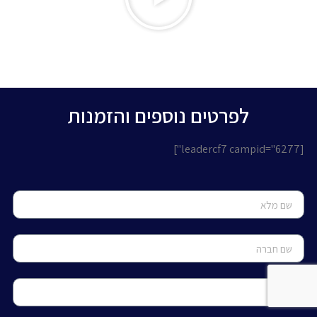
לפרטים נוספים והזמנות
[leadercf7 campid="6277"]