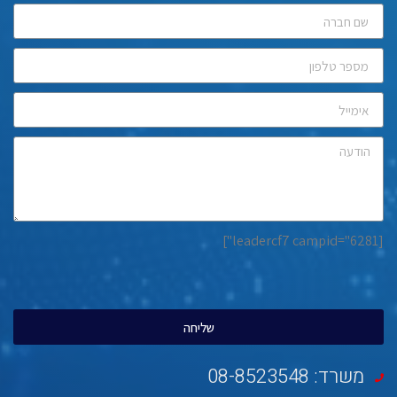
[leadercf7 campid="6281"]
שליחה
משרד: 08-8523548