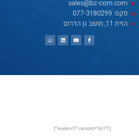
sales@bz-com.com
פקס: 077-3180299
הזית 11, מושב גן הדרום
לשיחת ייעוץ והצעות מחיר,
השאר פרטים
[leadercf7 campid="6277"]